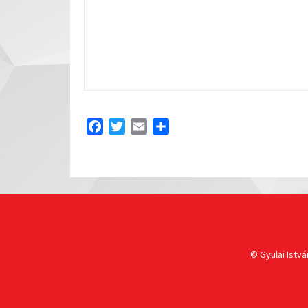
Facebook
Twitter
Email
Share
© Gyulai Istvá