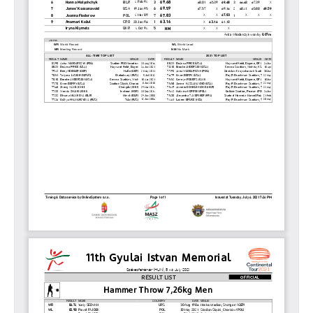
2011
GYULAI ISTVÁN
HÍREK
GALÉRIA
TÁMOGATÓK
KAPCSOLAT