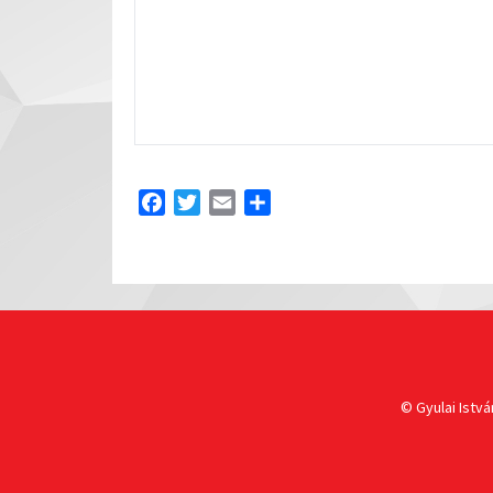
Facebook
Twitter
Email
Share
© Gyulai Istvá