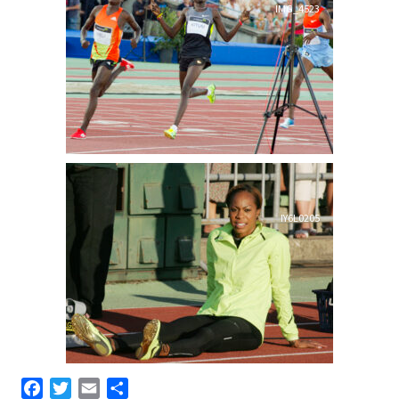
IMG_4523
IY6L0205
Facebook
Twitter
Email
Share