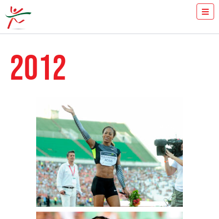
JEGYVÁSÁRLÁS
MENNYIT FUTSZ 100-ON?
2012
SAJTÓ
ÖNKÉNTESEK
A VERSENY
EREDMÉNYEK
GYULAI ISTVÁN
HÍREK
_SZM6432
GALÉRIA
2024
2023
2022
2021
2020
2019
2018
2017
2016
2015