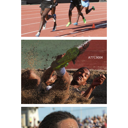
A77C9004
IMG_4382