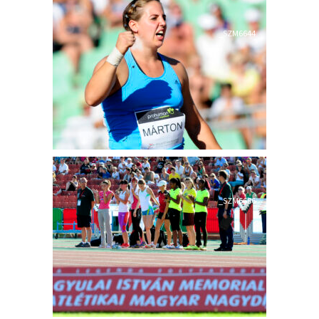
2014
2013
2012
_SZM6644
2011
TÁMOGATÓK
KAPCSOLAT
_SZM6686