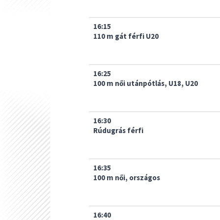
16:15
110 m gát férfi U20
16:25
100 m női utánpótlás, U18, U20
16:30
Rúdugrás férfi
16:35
100 m női, országos
16:40