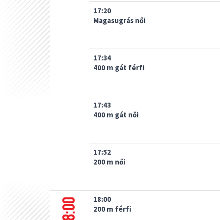
17:20
Magasugrás női
17:34
400 m gát férfi
17:43
400 m gát női
17:52
200 m női
18:00
18:00
200 m férfi