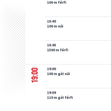
100 m férfi
18:40
100 m női
18:48
1500 m férfi
19:00
19:00
100 m gát női
19:09
110 m gát férfi