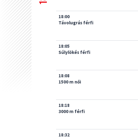
18:00
Távolugrás férfi
18:05
Súlylökés férfi
18:08
1500 m női
18:18
3000 m férfi
18:32