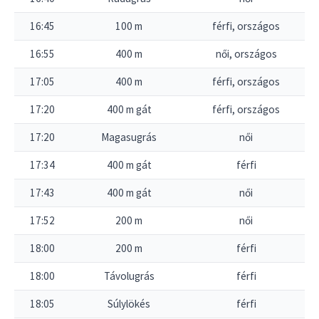
16:45
100 m
férfi, országos
16:55
400 m
női, országos
17:05
400 m
férfi, országos
17:20
400 m gát
férfi, országos
17:20
Magasugrás
női
17:34
400 m gát
férfi
17:43
400 m gát
női
17:52
200 m
női
18:00
200 m
férfi
18:00
Távolugrás
férfi
18:05
Súlylökés
férfi