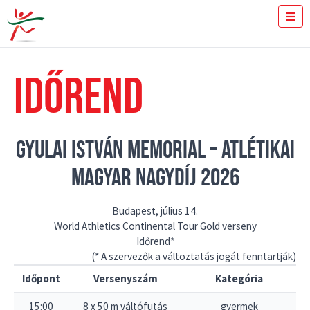
JEGYVÁSÁRLÁS
MENNYIT FUTSZ 100-ON?
IDŐREND
SAJTÓ
ÖNKÉNTESEK
A VERSENY
TÖRTÉNET
GYULAI ISTVÁN MEMORIAL – ATLÉTIKAI
DR. SPIRIEV BOJIDAR TRÓFEA
VERSENYCSÚCSOK
MAGYAR NAGYDÍJ 2026
IDŐREND
PÉNZDÍJ
HELYSZÍN
GYIK
Budapest, július 14.
EREDMÉNYEK
World Athletics Continental Tour Gold verseny
GYULAI ISTVÁN
Időrend*
HÍREK
(* A szervezők a változtatás jogát fenntartják)
GALÉRIA
Időpont
Versenyszám
Kategória
TÁMOGATÓK
KAPCSOLAT
15:00
8 x 50 m váltófutás
gyermek