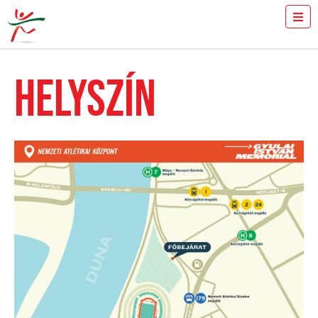
JEGYVÁSÁRLÁS
MENNYIT FUTSZ 100-ON?
HELYSZÍN
SAJTÓ
ÖNKÉNTESEK
A VERSENY
TÖRTÉNET
DR. SPIRIEV BOJIDAR TRÓFEA
VERSENYCSÚCSOK
IDŐREND
PÉNZDÍJ
HELYSZÍN
GYIK
EREDMÉNYEK
GYULAI ISTVÁN
HÍREK
GALÉRIA
TÁMOGATÓK
KAPCSOLAT