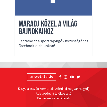
MARADJ KÖZEL A VILÁG
BAJNOKAIHOZ
Csatlakozz a sportrajongók közösségéhez
Facebook-oldalunkon!
JEGYVÁSÁRLÁS
© Gyulai István Memorial - Atlétikai Magyar Nagydíj
Adatvédelmi tájékoztató
Felhasználói feltételek