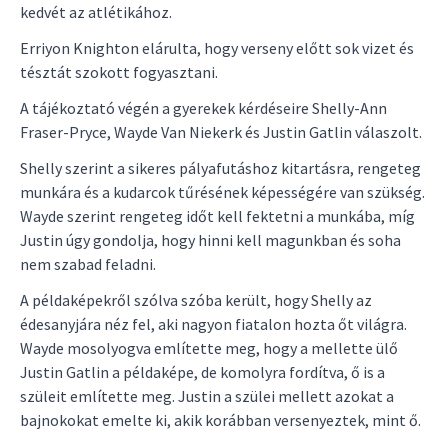
kedvét az atlétikához.
Erriyon Knighton elárulta, hogy verseny előtt sok vizet és
tésztát szokott fogyasztani.
A tájékoztató végén a gyerekek kérdéseire Shelly-Ann
Fraser-Pryce, Wayde Van Niekerk és Justin Gatlin válaszolt.
Shelly szerint a sikeres pályafutáshoz kitartásra, rengeteg
munkára és a kudarcok tűrésének képességére van szükség.
Wayde szerint rengeteg időt kell fektetni a munkába, míg
Justin úgy gondolja, hogy hinni kell magunkban és soha
nem szabad feladni.
A példaképekről szólva szóba került, hogy Shelly az
édesanyjára néz fel, aki nagyon fiatalon hozta őt világra.
Wayde mosolyogva említette meg, hogy a mellette ülő
Justin Gatlin a példaképe, de komolyra fordítva, ő is a
szüleit említette meg. Justin a szülei mellett azokat a
bajnokokat emelte ki, akik korábban versenyeztek, mint ő.