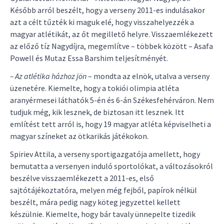
Később arról beszélt, hogy a verseny 2011-es indulásakor
azt a célt tűzték ki maguk elé, hogy visszahelyezzék a
magyar atlétikát, az őt megillető helyre. Visszaemlékezett
az előző tíz Nagydíjra, megemlítve – többek között – Asafa
Powell és Mutaz Essa Barshim teljesítményét.
– Az atlétika házhoz jön
– mondta az elnök, utalva a verseny
üzenetére. Kiemelte, hogy a tokiói olimpia atléta
aranyérmesei láthatók 5-én és 6-án Székesfehérváron. Nem
tudjuk még, kik lesznek, de biztosan itt lesznek. Itt
említést tett arról is, hogy 19 magyar atléta képviselheti a
magyar színeket az ötkarikás játékokon.
Spiriev Attila, a verseny sportigazgatója amellett, hogy
bemutatta a versenyen induló sportolókat, a változásokról
beszélve visszaemlékezett a 2011-es, első
sajtótájékoztatóra, melyen még fejből, papírok nélkül
beszélt, mára pedig nagy köteg jegyzettel kellett
készülnie. Kiemelte, hogy bár tavaly ünnepelte tizedik