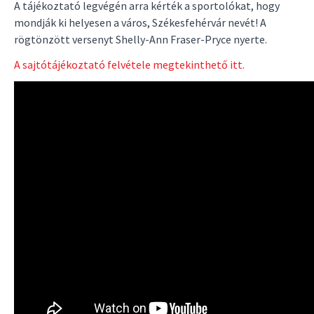
A tájékoztató legvégén arra kérték a sportolókat, hogy
mondják ki helyesen a város, Székesfehérvár nevét! A
rögtönzött versenyt Shelly-Ann Fraser-Pryce nyerte.
A sajtótájékoztató felvétele megtekinthető itt.