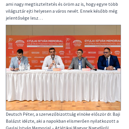
ami nagy megtiszteltetés és öröm az is, hogy egyre több
világsztár ejti helyesen a város nevét. Ennek később még
jelentősége lesz…
Deutsch Péter, a szervezőbizottság elnöke először dr. Baji
Balázst idézte, aki a napokban elismerően nyilatkozott a
Gyulai István Memorial – Atlétikai Magyar Nagydíjról.