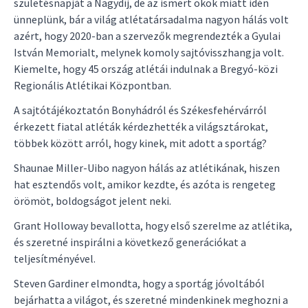
születésnapját a Nagydíj, de az ismert okok miatt idén
ünneplünk, bár a világ atlétatársadalma nagyon hálás volt
azért, hogy 2020-ban a szervezők megrendezték a Gyulai
István Memorialt, melynek komoly sajtóvisszhangja volt.
Kiemelte, hogy 45 ország atlétái indulnak a Bregyó-közi
Regionális Atlétikai Központban.
A sajtótájékoztatón Bonyhádról és Székesfehérvárról
érkezett fiatal atléták kérdezhették a világsztárokat,
többek között arról, hogy kinek, mit adott a sportág?
Shaunae Miller-Uibo nagyon hálás az atlétikának, hiszen
hat esztendős volt, amikor kezdte, és azóta is rengeteg
örömöt, boldogságot jelent neki.
Grant Holloway bevallotta, hogy első szerelme az atlétika,
és szeretné inspirálni a következő generációkat a
teljesítményével.
Steven Gardiner elmondta, hogy a sportág jóvoltából
bejárhatta a világot, és szeretné mindenkinek meghozni a