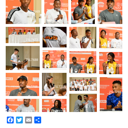
_ZSL7654
_ZSL7657
_ZSL7665
_ZSL7669
_ZSL7672
_ZSL7676
_ZSL7677
_ZSL7686
_ZSL7688
_ZSL7693
_ZSL7694
_ZSL7701
_ZSL7708
_ZSL7715
_ZSL7742 (3)
_ZSL7745
_ZSL7750
_ZSL7754
_ZSL7755
Facebook
Twitter
Email
Share