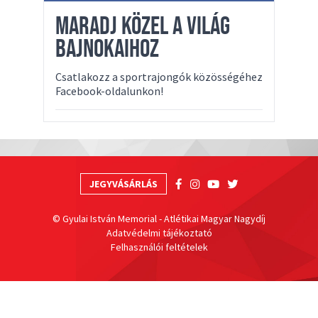
MARADJ KÖZEL A VILÁG
BAJNOKAIHOZ
Csatlakozz a sportrajongók közösségéhez
Facebook-oldalunkon!
JEGYVÁSÁRLÁS
© Gyulai István Memorial - Atlétikai Magyar Nagydíj
Adatvédelmi tájékoztató
Felhasználói feltételek