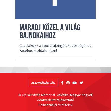
MARADJ KÖZEL A VILÁG
BAJNOKAIHOZ
Csatlakozz a sportrajongók közösségéhez
Facebook-oldalunkon!
JEGYVÁSÁRLÁS
© Gyulai István Memorial - Atlétikai Magyar Nagydíj
Adatvédelmi tájékoztató
Felhasználói feltételek