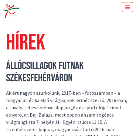
JEGYVÁSÁRLÁS
MENNYIT FUTSZ 100-ON?
HÍREK
SAJTÓ
ÖNKÉNTESEK
A VERSENY
EREDMÉNYEK
ÁLLÓCSILLAGOK FUTNAK
GYULAI ISTVÁN
SZÉKESFEHÉRVÁRON
HÍREK
GALÉRIA
TÁMOGATÓK
Akiért nagyon szurkolunk, 2017-ben – futószámban – a
KAPCSOLAT
magyar atlétika első világbajnoki érmét szerző, 2018-ban,
a tavalyi teljesítménye alapján „Az év sportolója” címet
elnyerő, dr. Baji Balázs, most éppen a számítógépes
világranglista 7. helyén áll. Egyéni csúcsa 13.15. A
tizenhétszeres bajnok, magyar csúcstartó 2016-ban