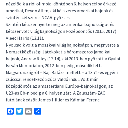
nézelődik a riói olimpiai döntőben 6. helyen célba érkező
amerikai, Devon Allen, aki kétszeres amerikai bajnok és
szintén kétszeres NCAA-győztes.
Szintén kétszer nyerte meg az amerikai bajnokságot és
kétszer volt világbajnokságon középdöntős (2015, 2017)
Aleec Harris (13.11).
Nyolcadik volt a moszkvai világbajnokságon, megnyerte a
Nemzetközösségi Játékokat a háromszoros jamaikai
bajnok, Andrew Riley (13.14), aki 2013-ban győzött a Gyulai
István Memorialon, 2012-ben pedig második lett.
Magyarországról – Baji Balázs mellett – a 13.71-es egyéni
csúccsal rendelkező Szűcs Valdó indul. Volt már
középdöntős az amszterdami Európa-bajnokságon, az
U23-as Eb-n pedig a 8. helyen zárt. A Zalaszám-ZAC
futójának edzői: James Hillier és Kálmán Ferenc.
Facebook
Twitter
Email
Share