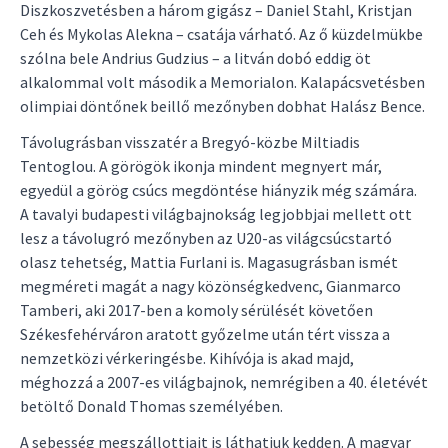
Diszkoszvetésben a három gigász – Daniel Stahl, Kristjan
Ceh és Mykolas Alekna – csatája várható. Az ő küzdelmükbe
szólna bele Andrius Gudzius – a litván dobó eddig öt
alkalommal volt második a Memorialon. Kalapácsvetésben
olimpiai döntőnek beillő mezőnyben dobhat Halász Bence.
Távolugrásban visszatér a Bregyó-közbe Miltiadis
Tentoglou. A görögök ikonja mindent megnyert már,
egyedül a görög csúcs megdöntése hiányzik még számára.
A tavalyi budapesti világbajnokság legjobbjai mellett ott
lesz a távolugró mezőnyben az U20-as világcsúcstartó
olasz tehetség, Mattia Furlani is. Magasugrásban ismét
megméreti magát a nagy közönségkedvenc, Gianmarco
Tamberi, aki 2017-ben a komoly sérülését követően
Székesfehérváron aratott győzelme után tért vissza a
nemzetközi vérkeringésbe. Kihívója is akad majd,
méghozzá a 2007-es világbajnok, nemrégiben a 40. életévét
betöltő Donald Thomas személyében.
A sebesség megszállottjait is láthatjuk kedden. A magyar