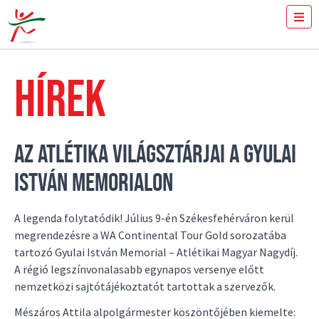
JEGYVÁSÁRLÁS
MENNYIT FUTSZ 100-ON?
HÍREK
SAJTÓ
ÖNKÉNTESEK
A VERSENY
EREDMÉNYEK
AZ ATLÉTIKA VILÁGSZTÁRJAI A GYULAI
GYULAI ISTVÁN
ISTVÁN MEMORIALON
HÍREK
GALÉRIA
TÁMOGATÓK
A legenda folytatódik! Július 9-én Székesfehérváron kerül
KAPCSOLAT
megrendezésre a WA Continental Tour Gold sorozatába
tartozó Gyulai István Memorial – Atlétikai Magyar Nagydíj.
A régió legszínvonalasabb egynapos versenye előtt
nemzetközi sajtótájékoztatót tartottak a szervezők.
Mészáros Attila alpolgármester köszöntőjében kiemelte: