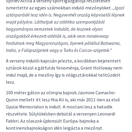
Spiriev Attila a verseny sportigazgatója részletesen
ismertette az egyes számokban induló mezőnyöket.
„Igazi
sztárparádé lesz idén is. Negyvenhét ország képviselői lépnek
majd pályára. Láthatjuk az atlétika szempontjából
hagyományos nemzetek indulóit, de lesznek olyan
országokból érkezett atléták is, akik nem mindennap
fordulnak meg Magyarországon, ilyenek például Botswana,
India, a Fülöpszigetek vagy a Turks és Caicos-szigetek.”
A verseny indulói kapcsán jelezte, a korábban bejelentett
sztárok közül a gátfutás fenoménja, Grant Holloway nem
indul majd, de a mezőny így is világsztárokkal telitűzdelt
lesz.
100 méter gáton az olimpia bajnok Jasmine Camacho-
Quinn mellett itt lesz Nia Ali is, aki már 2011-ben az első
Gyulai Memorialon is indult. A mostani lesz a hatodik
részvétele. Súlylökésben debütál a versenyen Leonardi
Fabbri. Az olaszok újdonsült Európa-bajnoka a
kontinensbajnokságon idén leigázta a mezőnyt.