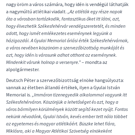
nagy öröm a város számára, hogy idén is vendégül láthatják
a nagymúltú atlétikai viadalt.
„Az atléták egy része napok
óta a városban tartózkodik, fantasztikus őket itt látni, azt,
hogy élvezhetik Székesfehérvár vendégszeretetét, és minden
adott, hogy ismét emlékezetes eseménynek legyünk a
házigazdái. A Gyulai Memorial óriási érték Székesfehérvárnak,
a város nevében köszönöm a szervezőbizottság munkáját és
azt, hogy idén is városunk adhat otthont az eseménynek.
Mindenkit várunk holnap a versenyre.”
– mondta az
alpolgármester.
Deutsch Péter a szervezőbizottság elnöke hangsúlyozta:
vannak az életben állandó értékek, ilyen a Gyulai István
Memorial is.
„Immáron tizenegyedik alkalommal vagyunk itt
Székesfehérváron. Köszönjük a lehetőséget és azt, hogy a
város bármilyen körülmények között segítő kezet nyújt. Fontos
nekünk névadónk, Gyulai István, kevés ember tett nála többet
az egyetemes és magyar atlétikáért. Büszke lehet fiára,
Miklósra, aki a Magyar Atlétikai Szövetség elnökeként