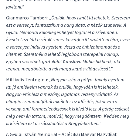
javítani.”
Gianmarco Tamberi:
„Örülök, hogy ismét itt lehetek. Szeretem
ezt a versenyt, fantasztikus a hangulata, a nézők szuperek. A
Gyulai Memorial különleges helyet foglal el a szívemben.
Évekkel ezelőtt a sérülésemet követően itt születtem újra, ezen
a versenyen indulva nyertem vissza az önbizalmamat és a
hitemet. Szeretnék a lehető legjobban szerepelni holnap.
Egyben szeretnék gratulálni Yaroslava Mahuchikhnak, aki
tegnap megdöntötte a női magasugrás világcsúcsát.”
Miltiadis Tentoglou:
„Nagyon szép a pálya, tavaly nyertem
itt, jó emlékeim vannak és örülök, hogy idén is itt lehetek.
Nagyon erős lesz a mezőny, izgalmas verseny várható. Az
olimpia szempontjából tökéletes az időzítés, jókor van a
verseny, ami formaellenőrzésnek is kiváló lesz. A görög csúcsot
még nem én tartom, motivál, hogy megdöntsem. Kedden meg
is kísérlem ezt a csúcsdöntést a Bregyó-közben.”
A Gyulai István Memorial – Atlétikai Magyar Nagydíjat