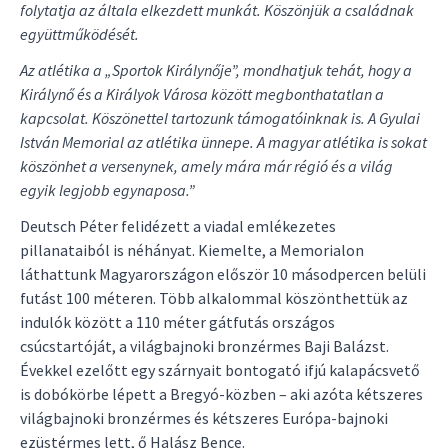
folytatja az általa elkezdett munkát. Köszönjük a családnak
együttműködését.
Az atlétika a „Sportok Királynője”, mondhatjuk tehát, hogy a
Királynő és a Királyok Városa között megbonthatatlan a
kapcsolat. Köszönettel tartozunk támogatóinknak is. A Gyulai
István Memorial az atlétika ünnepe. A magyar atlétika is sokat
köszönhet a versenynek, amely mára már régió és a világ
egyik legjobb egynaposa.”
Deutsch Péter felidézett a viadal emlékezetes
pillanataiból is néhányat. Kiemelte, a Memorialon
láthattunk Magyarországon először 10 másodpercen belüli
futást 100 méteren. Több alkalommal köszönthettük az
indulók között a 110 méter gátfutás országos
csúcstartóját, a világbajnoki bronzérmes Baji Balázst.
Évekkel ezelőtt egy szárnyait bontogató ifjú kalapácsvető
is dobókörbe lépett a Bregyó-közben – aki azóta kétszeres
világbajnoki bronzérmes és kétszeres Európa-bajnoki
ezüstérmes lett, ő Halász Bence.