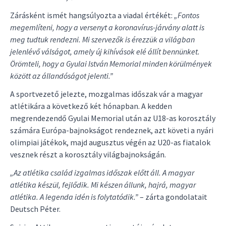
Zárásként ismét hangsúlyozta a viadal értékét:
„Fontos
megemlíteni, hogy a versenyt a koronavírus-járvány alatt is
meg tudtuk rendezni. Mi szervezők is érezzük a világban
jelenlévő válságot, amely új kihívások elé állít bennünket.
Örömteli, hogy a Gyulai István Memorial minden körülmények
között az állandóságot jelenti.”
A sportvezető jelezte, mozgalmas időszak vár a magyar
atlétikára a következő két hónapban. A kedden
megrendezendő Gyulai Memorial után az U18-as korosztály
számára Európa-bajnokságot rendeznek, azt követi a nyári
olimpiai játékok, majd augusztus végén az U20-as fiatalok
vesznek részt a korosztály világbajnokságán.
„Az atlétika család izgalmas időszak előtt áll. A magyar
atlétika készül, fejlődik. Mi készen állunk, hajrá, magyar
atlétika. A legenda idén is folytatódik.”
– zárta gondolatait
Deutsch Péter.