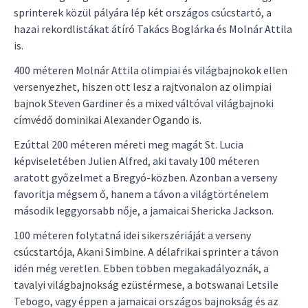
sprinterek közül pályára lép két országos csúcstartó, a
hazai rekordlistákat átíró Takács Boglárka és Molnár Attila
is.
400 méteren Molnár Attila olimpiai és világbajnokok ellen
versenyezhet, hiszen ott lesz a rajtvonalon az olimpiai
bajnok Steven Gardiner és a mixed váltóval világbajnoki
címvédő dominikai Alexander Ogando is.
Ezúttal 200 méteren méreti meg magát St. Lucia
képviseletében Julien Alfred, aki tavaly 100 méteren
aratott győzelmet a Bregyó-közben. Azonban a verseny
favoritja mégsem ő, hanem a távon a világtörténelem
második leggyorsabb nője, a jamaicai Shericka Jackson.
100 méteren folytatná idei sikerszériáját a verseny
csúcstartója, Akani Simbine. A délafrikai sprinter a távon
idén még veretlen. Ebben többen megakadályoznák, a
tavalyi világbajnokság ezüstérmese, a botswanai Letsile
Tebogo, vagy éppen a jamaicai országos bajnokság és az