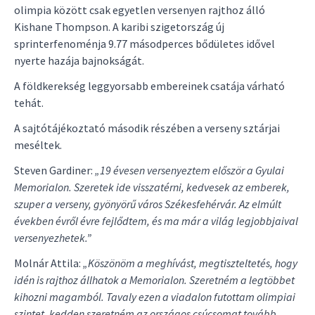
olimpia között csak egyetlen versenyen rajthoz álló
Kishane Thompson. A karibi szigetország új
sprinterfenoménja 9.77 másodperces bődületes idővel
nyerte hazája bajnokságát.
A földkerekség leggyorsabb embereinek csatája várható
tehát.
A sajtótájékoztató második részében a verseny sztárjai
meséltek.
Steven Gardiner:
„19 évesen versenyeztem először a Gyulai
Memorialon. Szeretek ide visszatérni, kedvesek az emberek,
szuper a verseny, gyönyörű város Székesfehérvár. Az elmúlt
években évről évre fejlődtem, és ma már a világ legjobbjaival
versenyezhetek.”
Molnár Attila:
„Köszönöm a meghívást, megtiszteltetés, hogy
idén is rajthoz állhatok a Memorialon. Szeretném a legtöbbet
kihozni magamból. Tavaly ezen a viadalon futottam olimpiai
szintet, kedden szeretném az országos csúcsomat tovább