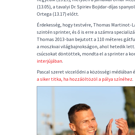
(13.05), a tavalyi Dr. Spiriev Bojidar-díjas spany
Ortega (13.17) előtt.
Érdekesség, hogy testvére, Thomas Martinot-L
szintén sprinter, és ő is erre a számra specializ
Thomas 2013-ban bejutott a 110 méteres gátfu
a moszkvai világbajnokságon, ahol hetedik lett
csúcsokat döntöttek, mondta el a sprinter a ko
interjújában
.
Pascal szeret viccelődni a közösségi médiában é
a siker titka, ha hozzáöltözöl a pálya színéhez
.