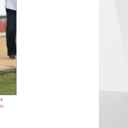
na
es