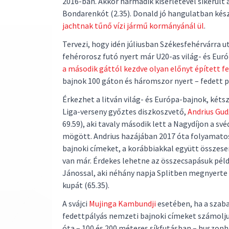
2016-ban. Akkor harmadik kísérletével sikerült
Bondarenkót (2.35). Donald jó hangulatban kés
jachtnak tűnő vízi jármű kormányánál ül
.
Tervezi, hogy idén júliusban Székesfehérvárra u
fehérorosz futó nyert már U20-as világ- és Euró
a második gáttól kezdve olyan előnyt épített f
bajnok 100 gáton és háromszor nyert – fedett p
Érkezhet a litván világ- és Európa-bajnok, két
Liga-verseny győztes diszkoszvető,
Andrius Gud
69.59), aki tavaly második lett a Nagydíjon a své
mögött. Andrius hazájában 2017 óta folyamatos
bajnoki címeket, a korábbiakkal együtt összese
van már. Érdekes lehetne az összecsapásuk pél
Jánossal, aki néhány napja Splitben megnyerte
kupát (65.35).
A svájci
Mujinga Kambundji
esetében, ha a szaba
fedettpályás nemzeti bajnoki címeket számolju
óta – 100 és 200 méteres síkfutásban – huszon