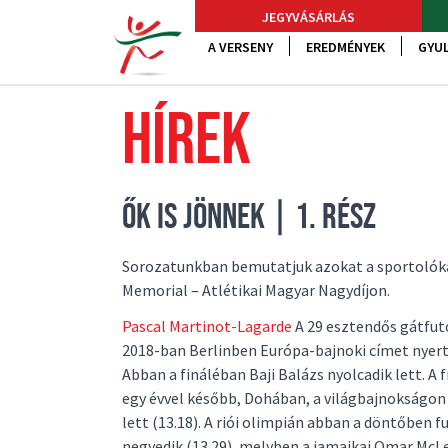
JEGYVÁSÁRLÁS
A VERSENY
EREDMÉNYEK
GYUL
HÍREK
ŐK IS JÖNNEK | 1. RÉSZ
Sorozatunkban bemutatjuk azokat a sportolókat,
Memorial – Atlétikai Magyar Nagydíjon.
Pascal Martinot-Lagarde
A 29 esztendős gátfutó
2018-ban Berlinben Európa-bajnoki címet nyert 
Abban a fináléban Baji Balázs nyolcadik lett. A f
egy évvel később, Dohában, a világbajnokságo
lett (13.18). A riói olimpián abban a döntőben fu
negyedik (13.29), melyben a jamaikai Omar McL