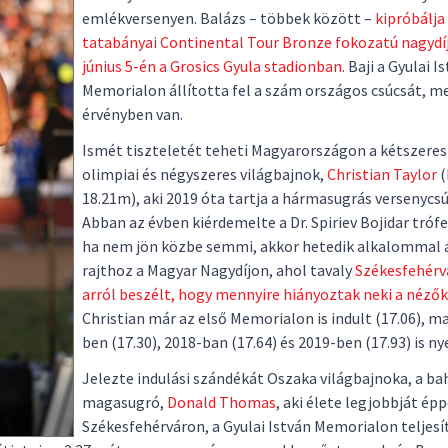
emlékversenyen. Balázs – többek között –
kipróbálja
tatabányai Continental Tour Bronze fokozatú nagydíj
június 5-én a Grosics Gyula stadionban
. Baji a Gyulai I
Memorialon állította fel a szám országos csúcsát, me
érvényben van.
Ismét tiszteletét teheti Magyarországon a kétszeres
olimpiai és négyszeres világbajnok,
Christian Taylor
(
18.21m), aki 2019 óta tartja a hármasugrás versenycsú
Abban az évben kiérdemelte a Dr. Spiriev Bojidar trófeá
ha nem jön közbe semmi, akkor hetedik alkalommal á
rajthoz a Magyar Nagydíjon, ahol tavaly
Székesfehérv
arról beszélt, hogy mennyire hiányoztak neki a nézők
Christian már az első Memorialon is indult (17.06), m
ben (17.30), 2018-ban (17.64) és 2019-ben (17.93) is ny
Jelezte indulási szándékát Oszaka világbajnoka, a b
magasugró,
Donald Thomas
, aki élete legjobbját ép
Székesfehérváron, a Gyulai István Memorialon teljesí