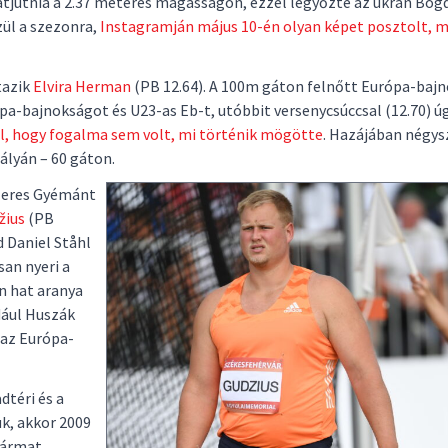
 átjutnia a 2.37 méteres magasságon, ezzel legyőzte az ukrán Bog
zül a szezonra,
Instagramján május 10-én olyan képet posztolt, 
tazik
Elvira Herman
(PB 12.64). A 100m gáton felnőtt Európa-baj
pa-bajnokságot és U23-as Eb-t, utóbbit versenycsúccsal (12.70) ú
el, hogy fogalma sem volt, mi történik mögötte
. Hazájában négys
ályán – 60 gáton.
szeres Gyémánt
žius
(PB
d Daniel Ståhl
an nyeri a
n hat aranya
dául Huszák
 az Európa-
dtéri és a
k, akkor 2009
hármat