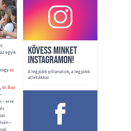
os
KÖVESS MINKET
az egyik
INSTAGRAMON!
 hogy
az
A legjobb pillanatok, a legjobb
atlétákkal
,
dr. Baji
 –
 – erre
 és
iai
ésén –
Jenő