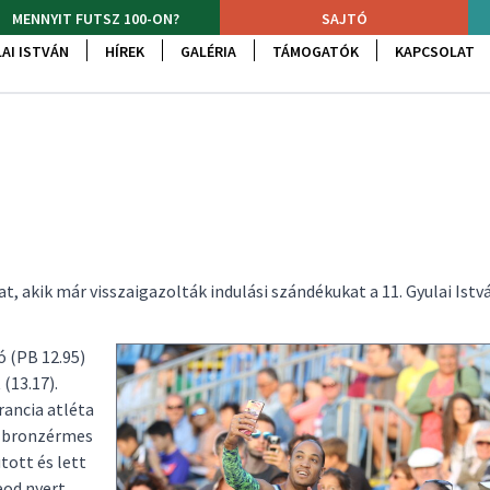
MENNYIT FUTSZ 100-ON?
SAJTÓ
AI ISTVÁN
HÍREK
GALÉRIA
TÁMOGATÓK
KAPCSOLAT
 akik már visszaigazolták indulási szándékukat a 11. Gyulai Istv
 (PB 12.95)
(13.17).
rancia atléta
n bronzérmes
tott és lett
eod nyert