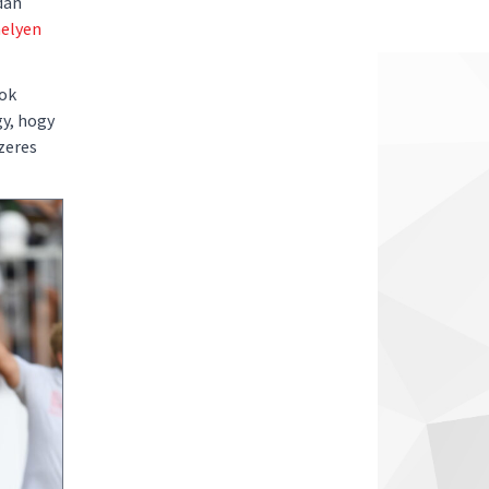
dan
melyen
nok
gy, hogy
zeres