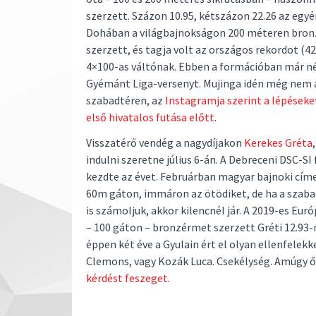
szerzett. Százon 10.95, kétszázon 22.26 az egyé
Dohában a világbajnokságon 200 méteren bro
szerzett, és tagja volt az országos rekordot (42.
4×100-as váltónak. Ebben a formációban már n
Gyémánt Liga-versenyt. Mujinga idén még nem á
szabadtéren, az
Instagramja szerint a lépéseke
első hivatalos futása előtt
.
Visszatérő vendég a nagydíjakon
Kerekes Gréta
indulni szeretne július 6-án. A Debreceni DSC-SI 
kezdte az évet. Februárban magyar bajnoki cím
60m gáton, immáron az ötödiket, de ha a szaba
is számoljuk, akkor kilencnél jár. A 2019-es Eu
– 100 gáton – bronzérmet szerzett Gréti 12.93-n
éppen két éve a Gyulain ért el olyan ellenfelekke
Clemons, vagy Kozák Luca. Csekélység. Amúgy ő i
kérdést feszeget
.