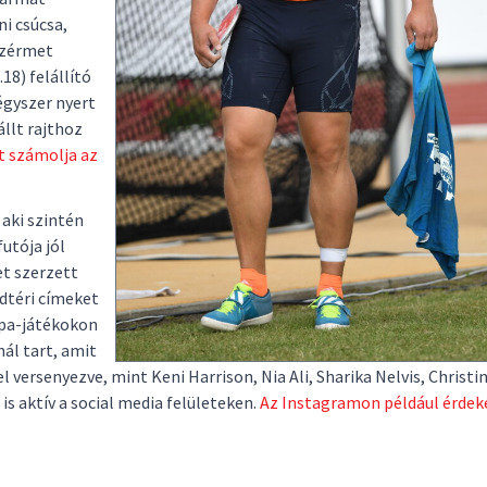
ni csúcsa,
nzérmet
18) felállító
égyszer nyert
llt rajthoz
t számolja az
, aki szintén
futója jól
et szerzett
dtéri címeket
rópa-játékokon
ál tart, amit
l versenyezve, mint Keni Harrison, Nia Ali, Sharika Nelvis, Christi
s aktív a social media felületeken.
Az Instagramon például érdek