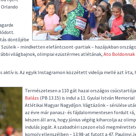
ol Orlando
agarde
álódott.
tás döntőjébe
. Szüleik – mindketten elefántcsont-partiak – hazájukban ország
rábbi világbajnok, olimpiai ezüstérmes atlétának,
Ato Boldonnak
s aktív is. Az egyik Instagramon közzétett videója mellé azt írta,
Természetesen a 110 gát hazai országos csúcstartója
Balázs
(PB 13.15) is indul a 11. Gyulai István Memorial
Atlétikai Magyar Nagydíjon. Vágtázónk – sérülése után
az évre már panasz- és fájdalommentesen fordult rá,
készen áll arra, hogy június végéig kiharcolja az olimp
indulás jogát. A szabadtéri szezon első megmérettet
komoly ellenszélben – 13.98-at futott a 47. Paulinyi 