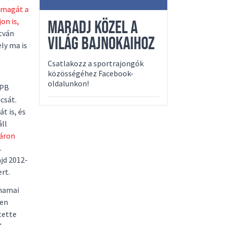
 magát a
on is,
MARADJ KÖZEL A
stván
VILÁG BAJNOKAIHOZ
ly ma is
Csatlakozz a sportrajongók
közösségéhez Facebook-
oldalunkon!
PB
csát.
t is, és
ll
áron
.
ajd 2012-
ert.
ahamai
pen
tette