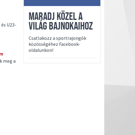
MARADJ KÖZEL A
VILÁG BAJNOKAIHOZ
 és U23-
Csatlakozz a sportrajongók
közösségéhez Facebook-
oldalunkon!
im
k meg a