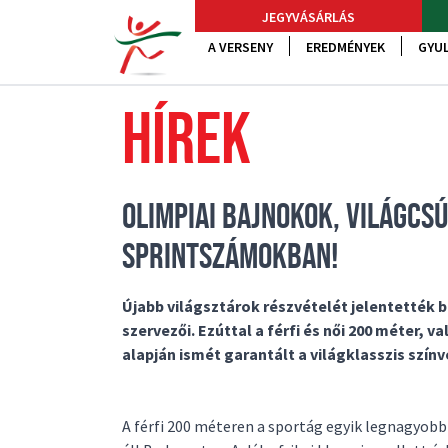
JEGYVÁSÁRLÁS
A VERSENY
EREDMÉNYEK
GYUL
HÍREK
OLIMPIAI BAJNOKOK, VILÁGCS
SPRINTSZÁMOKBAN!
Újabb világsztárok részvételét jelentették b
szervezői. Ezúttal a férfi és női 200 méter, 
alapján ismét garantált a világklasszis szín
A férfi 200 méteren a sportág egyik legnagyobb