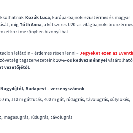
ukkolhatnak.
Kozák Luca
, Európa-bajnoki ezüstérmes és magyar
dását, míg
Tóth Anna
, a kétszeres U20-as világbajnoki bronzérmes
emzetközi mezőnyben bizonyíthat.
 stadion lelátóin – érdemes résen lenni –
Jegyeket ezen az Event
Szövetség tagszervezeteink
10%-os kedvezménnyel
vásárolható
et vezetőjétől.
ar Nagydíjtól, Budapest – versenyszámok
0 m, 110 m gátfutás, 400 m gát, rúdugrás, távolugrás, súlylökés,
t, magasugrás, rúdugrás, távolugrás