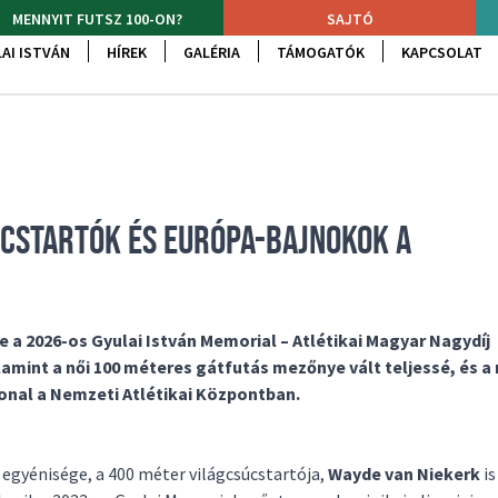
MENNYIT FUTSZ 100-ON?
SAJTÓ
AI ISTVÁN
HÍREK
GALÉRIA
TÁMOGATÓK
KAPCSOLAT
ÚCSTARTÓK ÉS EURÓPA-BAJNOKOK A
e a 2026-os Gyulai István Memorial – Atlétikai Magyar Nagydíj
valamint a női 100 méteres gátfutás mezőnye vált teljessé, és a
vonal a Nemzeti Atlétikai Központban.
 egyénisége, a 400 méter világcsúcstartója,
Wayde van Niekerk
is