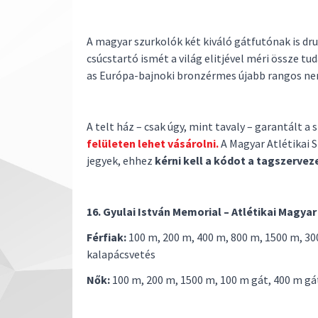
A magyar szurkolók két kiváló gátfutónak is dr
csúcstartó ismét a világ elitjével méri össze tu
as Európa-bajnoki bronzérmes újabb rangos n
A telt ház – csak úgy, mint tavaly – garantált a
felületen lehet vásárolni.
A Magyar Atlétikai 
jegyek, ehhez
kérni kell a kódot a tagszervez
16. Gyulai István Memorial – Atlétikai Magy
Férfiak:
100 m, 200 m, 400 m, 800 m, 1500 m, 300
kalapácsvetés
Nők:
100 m, 200 m, 1500 m, 100 m gát, 400 m gá