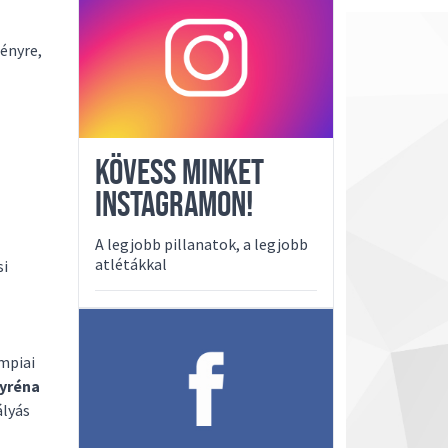
ényre,
KÖVESS MINKET
INSTAGRAMON!
A legjobb pillanatok, a legjobb
atlétákkal
si
impiai
yréna
ályás