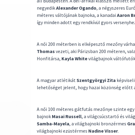
áll Budapesten. A dél-afrikai klasszis mellett é
negyedik
Alexander Ogando
, a négyszeres Eur
méteres váltójának bajnoka, a kanadai
Aaron B
így minden adott egy rendkívül gyors versenyhe
A női 200 méterben is elképesztő mezőny várhat
Thomas
vezeti, aki Párizsban 200 méteren, val
Honfitársa,
Kayla White
világbajnok váltófutók
A magyar atlétikát
Szentgyörgyi Zita
képvisel
lehetőséget jelent, hogy hazai közönség előtt
A női 100 méteres gátfutás mezőnye szinte egy v
bajnok
Masai Russell
, a világcsúcstartó és vil
Samba-Mayela
, a világbajnoki bronzérmes
Gra
világbajnoki ezüstérmes
Nadine Visser
.