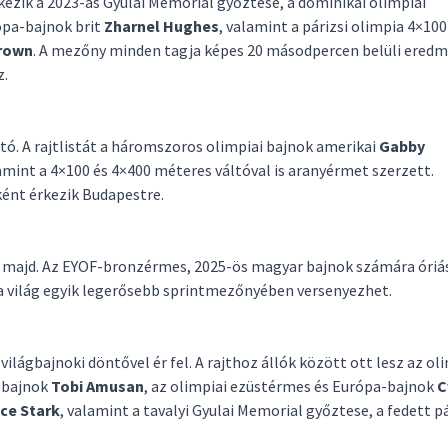
rkezik a 2023-as Gyulai Memorial győztese, a dominikai olimpiai
ópa-bajnok brit
Zharnel Hughes
, valamint a párizsi olimpia 4×100
rown
. A mezőny minden tagja képes 20 másodpercen belüli eredm
z.
ó. A rajtlistát a háromszoros olimpiai bajnok amerikai
Gabby
amint a 4×100 és 4×400 méteres váltóval is aranyérmet szerzett.
ént érkezik Budapestre.
i majd. Az EYOF-bronzérmes, 2025-ös magyar bajnok számára óriá
 a világ egyik legerősebb sprintmezőnyében versenyezhet.
ilágbajnoki döntővel ér fel. A rajthoz állók között ott lesz az ol
ágbajnok
Tobi Amusan
, az olimpiai ezüstérmes és Európa-bajnok
C
ce Stark
, valamint a tavalyi Gyulai Memorial győztese, a fedett p