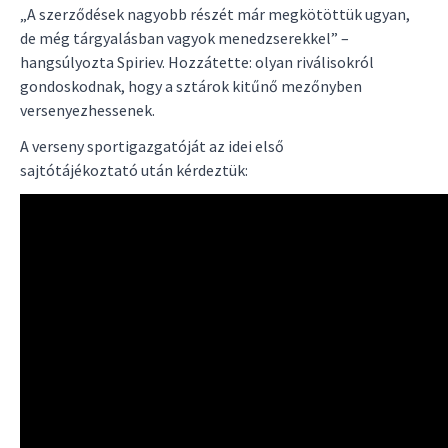
„A szerződések nagyobb részét már megkötöttük ugyan,
de még tárgyalásban vagyok menedzserekkel” –
hangsúlyozta Spiriev. Hozzátette: olyan riválisokról
gondoskodnak, hogy a sztárok kitűnő mezőnyben
versenyezhessenek.
A verseny sportigazgatóját az idei első
sajtótájékoztató után kérdeztük: