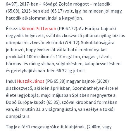
64.97), 2017-ben – Kővágó Zoltán mögött – második
(65.08), 2015-ben első (65.17) volt, így, ha minden jól megy,
hatodik alkalommal indul a Nagydíjon.
Érkezik
Simon Petterson
(PB 67.72). Az Európa-bajnoki
negyedik helyezett, svéd diszkoszvető pillanatnyilag biztos
olimpiai résztvevőnek tűnik (WR: 12). Sokoldalúságára
jellemző, hogy éveken át vállalható eredményeket
produkált 100m síkon és 110m gáton, magas-, távol-,
hármas- és rúdugrásban, súlylökésben, kalapácsvetésben
és gerelyhajításban. Idén 66.32-ig jutott.
Indul
Huszák János
(PB 65.38)magyar bajnok (2020)
diszkoszvető, aki idén áprilisban, Szombathelyen érte el
élete legjobbját, majd májusban Splitben megnyerte a
Dobó Európa-kupát (65.35), szóval kirobbanó formában
van, és miután 31. a világranglistán, van esélye a tokiói
olimpiára is.
Tagja a férfi magasugrók elit klubjának, (2.40m, vagy