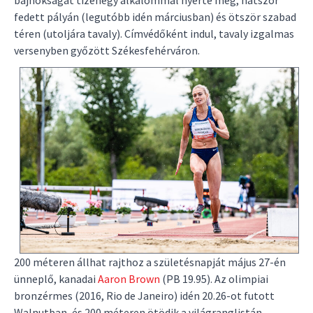
bajnokságát tizenegy alkalommal nyerte meg, hatszor
fedett pályán (legutóbb idén márciusban) és ötször szabad
téren (utoljára tavaly). Címvédőként indul, tavaly izgalmas
versenyben győzött Székesfehérváron.
200 méteren állhat rajthoz a születésnapját május 27-én
ünneplő, kanadai
Aaron Brown
(PB 19.95). Az olimpiai
bronzérmes (2016, Rio de Janeiro) idén 20.26-ot futott
Walnutban, és 200 méteren ötödik a világranglistán.