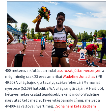
400 méteres síkfutásban indul
a sorozat júliusi versenyén
a
még mindig csak 23 éves amerikai
Wadeline Jonathas
(PB
49.60) A világbajnok, a tavalyi, székesfehérvári Memorial
nyertese (52.09) hatodik a WA világranglistáján. A Haitiból,
hétgyermekes család legidősebbjeként induló Wadeline
nagy utat tett meg 2019-es világbajnoki címig, melyet a
4×400-as váltóval nyert meg.
„Soha nem kételkedtem