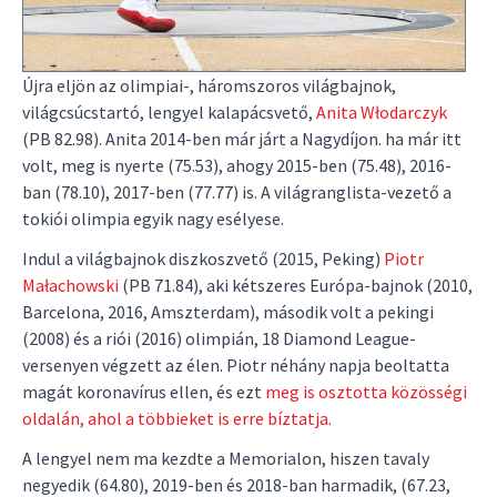
Újra eljön az olimpiai-, háromszoros világbajnok,
világcsúcstartó, lengyel kalapácsvető,
Anita Włodarczyk
(PB 82.98). Anita 2014-ben már járt a Nagydíjon. ha már itt
volt, meg is nyerte (75.53), ahogy 2015-ben (75.48), 2016-
ban (78.10), 2017-ben (77.77) is. A világranglista-vezető a
tokiói olimpia egyik nagy esélyese.
Indul a világbajnok diszkoszvető (2015, Peking)
Piotr
Małachowski
(PB 71.84), aki kétszeres Európa-bajnok (2010,
Barcelona, 2016, Amszterdam), második volt a pekingi
(2008) és a riói (2016) olimpián, 18 Diamond League-
versenyen végzett az élen. Piotr néhány napja beoltatta
magát koronavírus ellen, és ezt
meg is osztotta közösségi
oldalán, ahol a többieket is erre bíztatja.
A lengyel nem ma kezdte a Memorialon, hiszen tavaly
negyedik (64.80), 2019-ben és 2018-ban harmadik, (67.23,