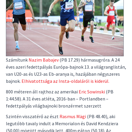
Számítunk
Nazim Babajev
(PB 17.29) hármasugróra. A 24
éves azeri fedettpályás Európa-bajnok 13. a világranglistán,
van U20-as és U23-as Eb-aranya is, hazájában négyszeres
bajnok.
Elhivatottsága az Insta-oldaláról is kiderül.
800 méteren áll rajthoz az amerikai
Eric Sowinski
(PB
1:44.58). A 31 éves atléta, 2016-ban – Portlandben –
fedettpályás világbajnoki bronzérmet szerzett
Szintén visszatérő az észt
Rasmus Mägi
(PB 48.40), aki
legutóbb tavaly indult a Memorialon és David Kendziera
(50.00) mögött második lett, 400m gáton (50.18). Az