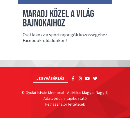
MARADJ KÖZEL A VILÁG
BAJNOKAIHOZ
Csatlakozz a sportrajongók közösségéhez
Facebook-oldalunkon!
JEGYVÁSÁRLÁS
© Gyulai István Memorial - Atlétikai Magyar Nagydíj
Adatvédelmi tájékoztató
Felhasználói feltételek