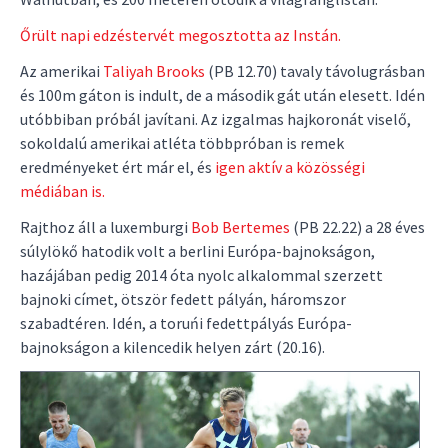
Őrült napi edzéstervét megosztotta az Instán.
Az amerikai
Taliyah Brooks
(PB 12.70) tavaly távolugrásban
és 100m gáton is indult, de a második gát után elesett. Idén
utóbbiban próbál javítani. Az izgalmas hajkoronát viselő,
sokoldalú amerikai atléta többpróban is remek
eredményeket ért már el, és
igen aktív a közösségi
médiában is.
Rajthoz áll a luxemburgi
Bob Bertemes
(PB 22.22) a 28 éves
súlylökő hatodik volt a berlini Európa-bajnokságon,
hazájában pedig 2014 óta nyolc alkalommal szerzett
bajnoki címet, ötször fedett pályán, háromszor
szabadtéren. Idén, a toruńi fedettpályás Európa-
bajnokságon a kilencedik helyen zárt (20.16).