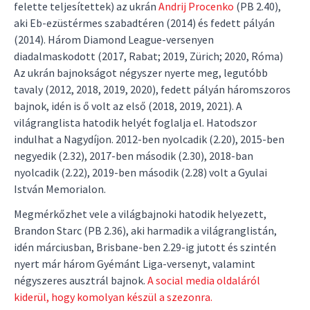
felette teljesítettek) az ukrán
Andrij Procenko
(PB 2.40),
aki Eb-ezüstérmes szabadtéren (2014) és fedett pályán
(2014). Három Diamond League-versenyen
diadalmaskodott (2017, Rabat; 2019, Zürich; 2020, Róma)
Az ukrán bajnokságot négyszer nyerte meg, legutóbb
tavaly (2012, 2018, 2019, 2020), fedett pályán háromszoros
bajnok, idén is ő volt az első (2018, 2019, 2021). A
világranglista hatodik helyét foglalja el. Hatodszor
indulhat a Nagydíjon. 2012-ben nyolcadik (2.20), 2015-ben
negyedik (2.32), 2017-ben második (2.30), 2018-ban
nyolcadik (2.22), 2019-ben második (2.28) volt a Gyulai
István Memorialon.
Megmérkőzhet vele a világbajnoki hatodik helyezett,
Brandon Starc (PB 2.36), aki harmadik a világranglistán,
idén márciusban, Brisbane-ben 2.29-ig jutott és szintén
nyert már három Gyémánt Liga-versenyt, valamint
négyszeres ausztrál bajnok.
A social media oldaláról
kiderül, hogy komolyan készül a szezonra.