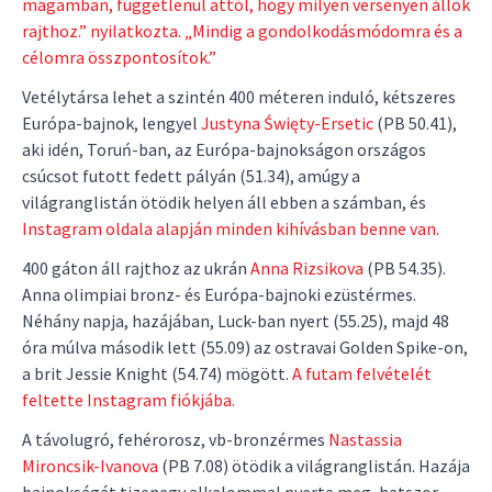
magamban, függetlenül attól, hogy milyen versenyen állok
rajthoz.” nyilatkozta. „Mindig a gondolkodásmódomra és a
célomra összpontosítok.”
Vetélytársa lehet a szintén 400 méteren induló, kétszeres
Európa-bajnok, lengyel
Justyna Święty-Ersetic
(PB 50.41),
aki idén, Toruń-ban, az Európa-bajnokságon országos
csúcsot futott fedett pályán (51.34), amúgy a
világranglistán ötödik helyen áll ebben a számban, és
Instagram oldala alapján minden kihívásban benne van.
400 gáton áll rajthoz az ukrán
Anna Rizsikova
(PB 54.35).
Anna olimpiai bronz- és Európa-bajnoki ezüstérmes.
Néhány napja, hazájában, Luck-ban nyert (55.25), majd 48
óra múlva második lett (55.09) az ostravai Golden Spike-on,
a brit Jessie Knight (54.74) mögött.
A futam felvételét
feltette Instagram fiókjába.
A távolugró, fehérorosz, vb-bronzérmes
Nastassia
Mironcsik-Ivanova
(PB 7.08) ötödik a világranglistán. Hazája