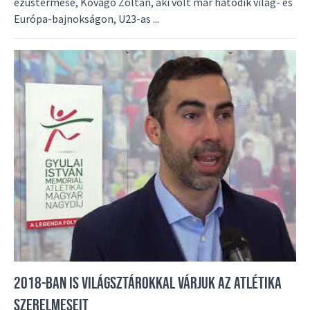
ezüstérmese, Kővágó Zoltán, aki volt már hatodik világ- és
Európa-bajnokságon, U23-as ...
2018-BAN IS VILÁGSZTÁROKKAL VÁRJUK AZ ATLÉTIKA
SZERELMESEIT