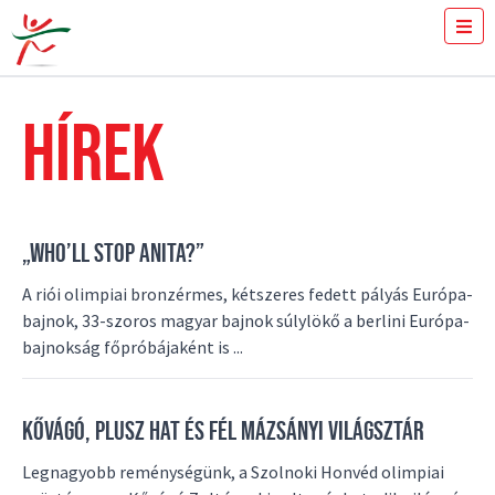
JEGYVÁSÁRLÁS
MENNYIT FUTSZ 100-ON?
HÍREK
SAJTÓ
ÖNKÉNTESEK
A VERSENY
EREDMÉNYEK
„WHO’LL STOP ANITA?”
GYULAI ISTVÁN
HÍREK
A riói olimpiai bronzérmes, kétszeres fedett pályás Európa-
GALÉRIA
bajnok, 33-szoros magyar bajnok súlylökő a berlini Európa-
TÁMOGATÓK
bajnokság főpróbájaként is ...
KAPCSOLAT
KŐVÁGÓ, PLUSZ HAT ÉS FÉL MÁZSÁNYI VILÁGSZTÁR
Legnagyobb reménységünk, a Szolnoki Honvéd olimpiai