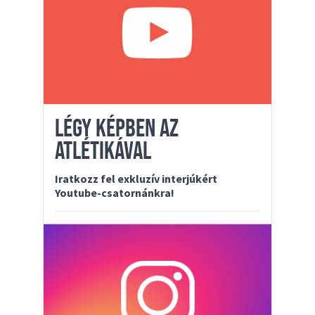
LÉGY KÉPBEN AZ
ATLÉTIKÁVAL
Iratkozz fel exkluzív interjúkért
Youtube-csatornánkra!