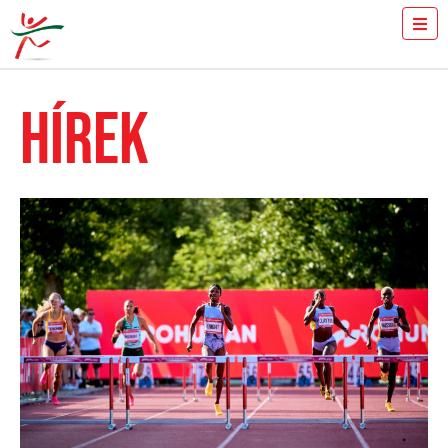
JEGYVÁSÁRLÁS
MENNYIT FUTSZ 100-ON?
HÍREK
SAJTÓ
ÖNKÉNTESEK
A VERSENY
EREDMÉNYEK
GYULAI ISTVÁN
HÍREK
GALÉRIA
TÁMOGATÓK
KAPCSOLAT