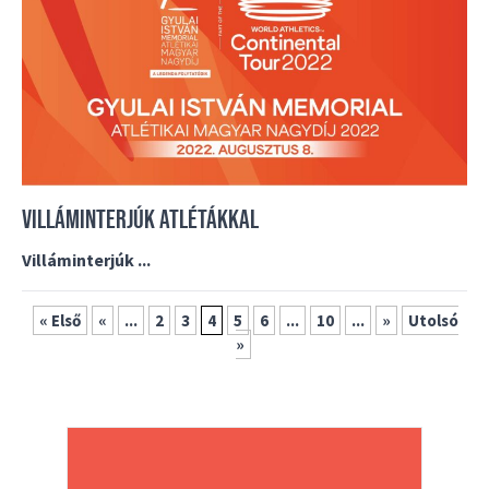
VILLÁMINTERJÚK ATLÉTÁKKAL
Villáminterjúk ...
« Első
«
...
2
3
4
5
6
...
10
...
»
Utolsó
»