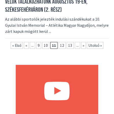
VELÜK TALÁLKOZHATUNK AUGUSZTUS 19-ÉN,
SZÉKESFEHÉRVÁRON (2. RÉSZ)
Az alábbi sportolók jelezték indulási szándékukat a 10.
Gyulai István Memorial – Atlétika Magyar Nagydíjon, melyre
zárt kapuk mögött kerül ...
« Első
«
...
9
10
11
12
13
...
»
Utolsó »