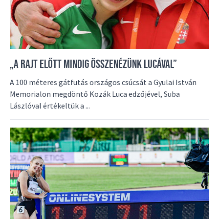
„A RAJT ELŐTT MINDIG ÖSSZENÉZÜNK LUCÁVAL”
A 100 méteres gátfutás országos csúcsát a Gyulai István
Memorialon megdöntő Kozák Luca edzőjével, Suba
Lászlóval értékeltük a ...