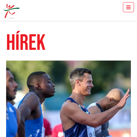
JEGYVÁSÁRLÁS
MENNYIT FUTSZ 100-ON?
HÍREK
SAJTÓ
ÖNKÉNTESEK
A VERSENY
EREDMÉNYEK
GYULAI ISTVÁN
HÍREK
GALÉRIA
TÁMOGATÓK
KAPCSOLAT