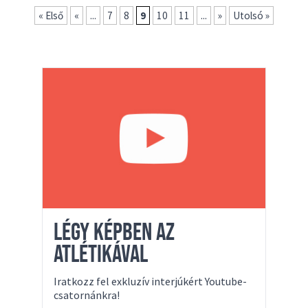
« Első
«
...
7
8
9
10
11
...
»
Utolsó »
LÉGY KÉPBEN AZ
ATLÉTIKÁVAL
Iratkozz fel exkluzív interjúkért Youtube-
csatornánkra!