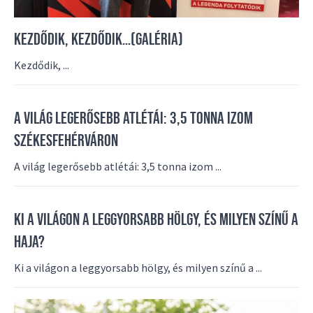
KEZDŐDIK, KEZDŐDIK…(GALÉRIA)
Kezdődik, ...
A VILÁG LEGERŐSEBB ATLÉTÁI: 3,5 TONNA IZOM
SZÉKESFEHÉRVÁRON
A világ legerősebb atlétái: 3,5 tonna izom ...
KI A VILÁGON A LEGGYORSABB HÖLGY, ÉS MILYEN SZÍNŰ A
HAJA?
Ki a világon a leggyorsabb hölgy, és milyen színű a ...