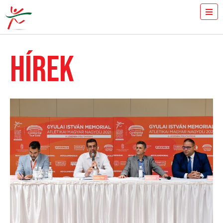
JEGYVÁSÁRLÁS
MENNYIT FUTSZ 100-ON?
HÍREK
SAJTÓ
ÖNKÉNTESEK
A VERSENY
EREDMÉNYEK
GYULAI ISTVÁN
HÍREK
GALÉRIA
TÁMOGATÓK
KAPCSOLAT