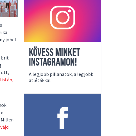
os
rika
ny jöhet
KÖVESS MINKET
 brit
INSTAGRAMON!
g
zott,
A legjobb pillanatok, a legjobb
listán,
atlétákkal
nok
ze
Miller-
svájci