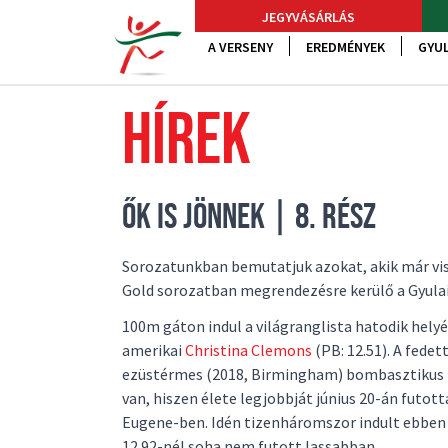
JEGYVÁSÁRLÁS
A VERSENY
EREDMÉNYEK
GYUL
HÍREK
ŐK IS JÖNNEK | 8. RÉSZ
Sorozatunkban bemutatjuk azokat, akik már vis
Gold sorozatban megrendezésre kerülő a Gyulai
100m gáton indul a világranglista hatodik helyé
amerikai
Christina Clemons
(PB: 12.51). A fedet
ezüstérmes (2018, Birmingham) bombasztikus
van, hiszen élete legjobbját június 20-án futot
Eugene-ben. Idén tizenháromszor indult ebben
12.92-nél soha nem futott lassabban.