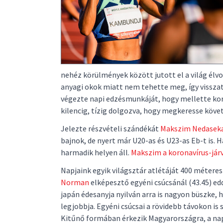
nehéz körülmények között jutott el a világ élv
anyagi okok miatt nem tehette meg, így visszaté
végezte napi edzésmunkáját, hogy mellette kora
kilencig, tízig dolgozva, hogy megkeresse követ
Jelezte részvételi szándékát
Makszim Nedasek
bajnok, de nyert már U20-as és U23-as Eb-t is. H
harmadik helyen áll.
Makszim a koronavírus-jár
Napjaink egyik világsztár atlétáját 400 méteres
Norman
elképesztő egyéni csúcsánál (43.45) ed
japán édesanyja nyilván arra is nagyon büszke, 
legjobbja. Egyéni csúcsai a rövidebb távokon is 
Kitűnő formában érkezik Magyarországra, a nap