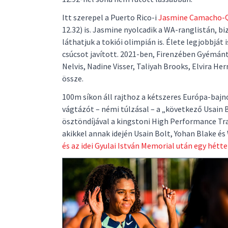
Itt szerepel a Puerto Rico-i
Jasmine Camacho-
12.32) is. Jasmine nyolcadik a WA-ranglistán, b
láthatjuk a tokiói olimpián is. Élete legjobbját 
csúcsot javított. 2021-ben, Firenzében Gyémánt 
Nelvis, Nadine Visser, Taliyah Brooks, Elvira H
össze.
100m síkon áll rajthoz a kétszeres Európa-baj
vágtázót – némi túlzásal – a „következő Usain
ösztöndíjával a kingstoni High Performance Tr
akikkel annak idején Usain Bolt, Yohan Blake és
és az idei Gyulai István Memorial után egy hétte