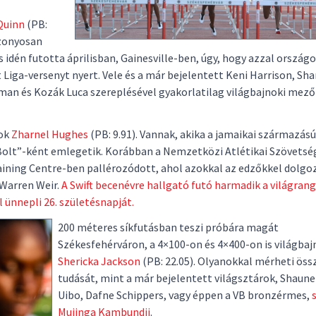
Quinn
(PB:
izonyosan
is idén futotta áprilisban, Gainesville-ben, úgy, hogy azzal ország
Liga-versenyt nyert. Vele és a már bejelentett Keni Harrison, Sha
erman és Kozák Luca szereplésével gyakorlatilag világbajnoki mező
nok
Zharnel Hughes
(PB: 9.91). Vannak, akika a jamaikai származású
 Bolt”-ként emlegetik. Korábban a Nemzetközi Atlétikai Szövetsé
aining Centre-ben pallérozódott, ahol azokkal az edzőkkel dolgo
 Warren Weir.
A Swift becenévre hallgató futó harmadik a világrang
l ünnepli 26. születésnapját.
200 méteres síkfutásban teszi próbára magát
Székesfehérváron, a 4×100-on és 4×400-on is világbaj
Shericka Jackson
(PB: 22.05). Olyanokkal mérheti öss
tudását, mint a már bejelentett világsztárok, Shaune 
Uibo, Dafne Schippers, vagy éppen a VB bronzérmes,
Mujinga Kambundji
.