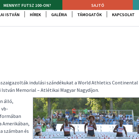
MENNYIT FUTSZ 100-ON?
SAJTÓ
AI ISTVÁN
HÍREK
GALÉRIA
TÁMOGATÓK
KAPCSOLAT
szaigazolták indulási szándékukat a World Athletics Continental
 István Memorial – Atlétikai Magyar Nagydíjon.
n álló,
t vb-
 formában
ta Amerikában,
 a számban és