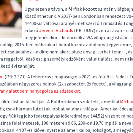
Ugyanezen a távon, a férfiak között szintén világbaj
köszönthetünk. A 2017-ben Londonban rendezett vb-
4×400-as váltóval aranyérmet szerző Trinidad és Toa
érkező
Jereem Richards
(PB: 19.97) ezen a távon – ci
megjelenésekor – kilencedik a WA világranglistáján.
onaláig. 2015-ben hiába akart beiratkozni az alabamai egyetemre,
rt családjához – akikre nem akart plusz anyagi terhet tenni –, és
 reggeltől, késő estig személyi edzőként vállalt állást, nem ritk
kező évi tandíját.
au
(PB: 2.37 i). A fehérorosz magasugró a 2021-es felnőtt, fedett 
azájában négyszeres bajnok (2x szabadtér, 2x fedett), a világrangl
vány alatt sem hanyagolta az edzéseket.
 síkfutásban láthatjuk. A Kaliforniában született, amerikai
Micha
dig csak hárman futottak jobbat valaha a világon. Amerikai édesap
hogy fiúk legjobb fedettpályás időeredménye (44.52) viszont mind
szinte félelmetesek, 100 méteren 9.86, 200-on 19.70 mp áll a neve 
okban 44.07-es idővel nyerte az amerikai bajnokságot, ami egyút