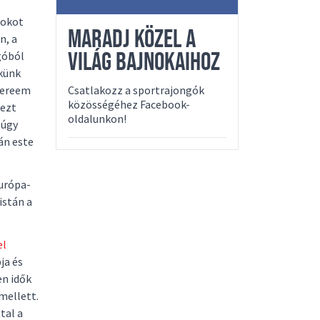
nokot
MARADJ KÖZEL A
n, a
VILÁG BAJNOKAIHOZ
góból
kkünk
 Jereem
Csatlakozz a sportrajongók
közösségéhez Facebook-
 ezt
oldalunkon!
 úgy
án este
Európa-
istán a
el
ja és
en idők
mellett.
tal a